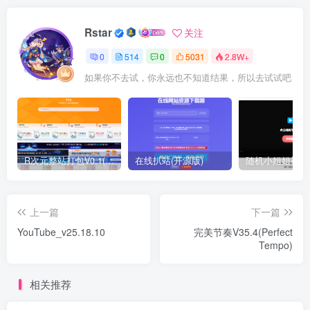
Rstar
关注
0
514
0
5031
2.8W+
如果你不去试，你永远也不知道结果，所以去试试吧
R次元整站打包V0.1(原创)
在线扒站(开源版)
上一篇
下一篇
YouTube_v25.18.10
完美节奏V35.4(Perfect
Tempo)
相关推荐