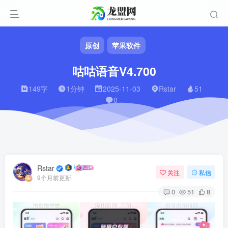
原创
苹果软件
咕咕语音V4.700
149字
1分钟
2025-11-03
Rstar
51
0
Rstar
关注
私信
9个月前更新
0
51
8