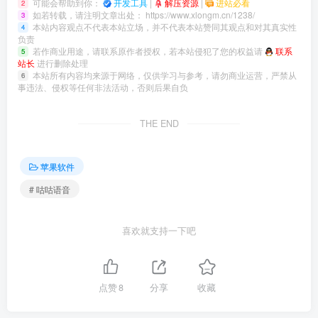
可能会帮助到你：
开发工具
|
解压资源
|
进站必看
2
如若转载，请注明文章出处：
https://www.xlongm.cn/1238/
3
本站内容观点不代表本站立场，并不代表本站赞同其观点和对其真实性
4
负责
若作商业用途，请联系原作者授权，若本站侵犯了您的权益请
联系
5
站长
进行删除处理
本站所有内容均来源于网络，仅供学习与参考，请勿商业运营，严禁从
6
事违法、侵权等任何非法活动，否则后果自负
THE END
苹果软件
# 咕咕语音
喜欢就支持一下吧
点赞
8
分享
收藏