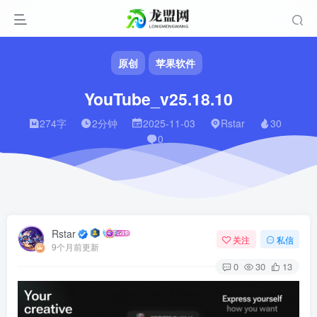
原创
苹果软件
YouTube_v25.18.10
274字
2分钟
2025-11-03
Rstar
30
0
Rstar
关注
私信
9个月前更新
0
30
13