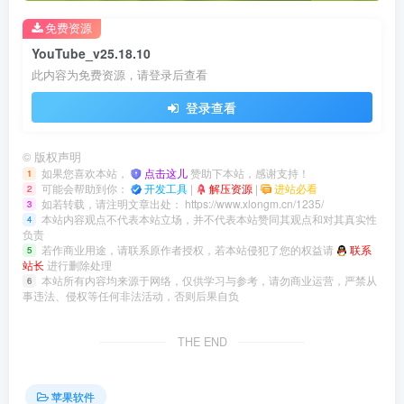
免费资源
YouTube_v25.18.10
此内容为免费资源，请登录后查看
登录查看
©
版权声明
如果您喜欢本站，
点击这儿
赞助下本站，感谢支持！
1
可能会帮助到你：
开发工具
|
解压资源
|
进站必看
2
如若转载，请注明文章出处：
https://www.xlongm.cn/1235/
3
本站内容观点不代表本站立场，并不代表本站赞同其观点和对其真实性
4
负责
若作商业用途，请联系原作者授权，若本站侵犯了您的权益请
联系
5
站长
进行删除处理
本站所有内容均来源于网络，仅供学习与参考，请勿商业运营，严禁从
6
事违法、侵权等任何非法活动，否则后果自负
THE END
苹果软件