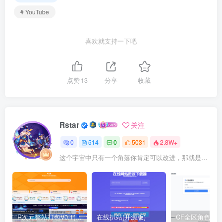
# YouTube
喜欢就支持一下吧
点赞
13
分享
收藏
Rstar
关注
0
514
0
5031
2.8W+
这个宇宙中只有一个角落你肯定可以改进，那就是你自己
R次元整站打包V0.1(原创)
在线扒站(开源版)
CF全区角色查