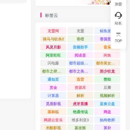
加盟
标签云
站长
龙盟网
龙盟
鲸鱼发卡
骑马与砍杀2
香橙
香国竞艳
TOP
风灵月影
音频助手
音乐
阿里旺旺
阅读器
闲鱼
闪电藤
都市超级公子
都市美女如云
都市之肆意人生
都市之美女帝国
邪少狂龙
通知页
迅雷
赞助
赏金
资源库
豆瓣
计算器
解析
视频解析
觅鹿影视
虎牙直播
蓝奏云盘
茶杯狐
艳遇传说
网盘
网易云音乐
维多利亚3
纨绔教师
米酷影视
篡改猴
算卦