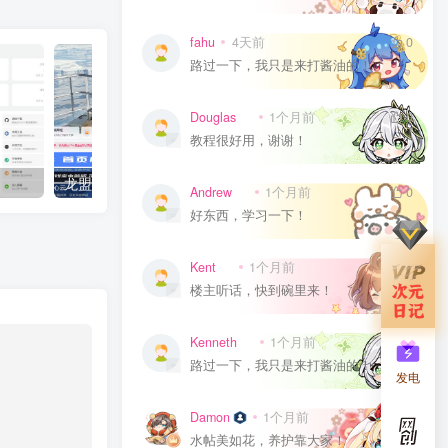
fahu
4天前
0
路过一下，我只是来打酱油的！
Douglas
1个月前
0
教程很好用，谢谢！
龙盟网整站打包V1.0(原创)
OneTool托管系统(开心版
Andrew
1个月前
0
好东西，学习一下！
Kent
1个月前
0
楼主听话，快到碗里来！
Kenneth
1个月前
0
路过一下，我只是来打酱油的！
发电
Damon
1个月前
0
水帖美如花，养护靠大家！