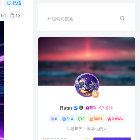
私信
54
13
开启精彩搜索
Rstar
关注
0
514
0
5031
2.8W+
我是世界上最幸运的人