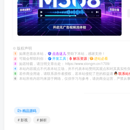
©
版权声明
如果您喜欢本站，
点击这儿
赞助下本站，感谢支持！
1
可能会帮助到你：
开发工具
|
解压资源
|
进站必看
2
如若转载，请注明文章出处：
https://www.xlongm.cn/1709/
3
本站内容观点不代表本站立场，并不代表本站赞同其观点和对其真实性
4
若作商业用途，请联系原作者授权，若本站侵犯了您的权益请
联系站
5
本站所有内容均来源于网络，仅供学习与参考，请勿商业运营，严禁从
6
精品源码
# 影视
# 解析