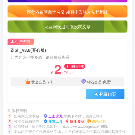
部分内容来自于网络 如有不妥联系站长删除
龙盟网欢迎前来投稿文章
付费资源
Zibll_v8.6(开心版)
此内容为付费资源，请付费后查看
2
限时特惠
5
￥
￥
1
免费
黄金会员
￥
钻石会员
登录购买
©
版权声明
如果您喜欢本站，
点击这儿
赞助下本站，感谢支持！
1
可能会帮助到你：
开发工具
|
解压资源
|
进站必看
2
如若转载，请注明文章出处：
https://www.xlongm.cn/1698/
3
本站内容观点不代表本站立场，并不代表本站赞同其观点和对其真实性
4