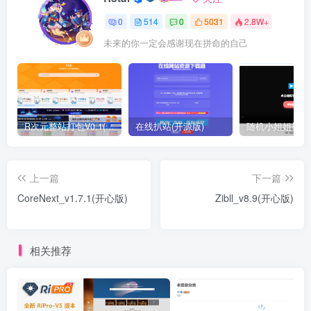
0
514
0
5031
2.8W+
未来的你一定会感谢现在拼命的自己
R次元整站打包V0.1(原创)
在线扒站(开源版)
上一篇
下一篇
CoreNext_v1.7.1(开心版)
Zibll_v8.9(开心版)
相关推荐