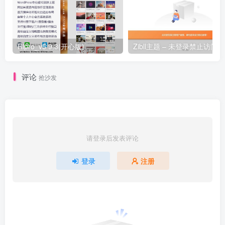
Ripro_v5 9.3(开心版)
Z
评论
抢沙发
请登录后发表评论
登录
注册