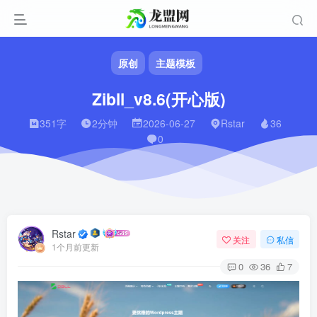
原创
主题模板
Zibll_v8.6(开心版)
351字
2分钟
2026-06-27
Rstar
36
0
Rstar
关注
私信
1个月前更新
0
36
7