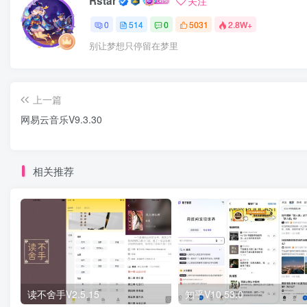
Rstar
关注
0
514
0
5031
2.8W+
别让梦想只停留在梦里
上一篇
网易云音乐V9.3.30
相关推荐
读不舍手V2.5.15
知乎V10.53.0