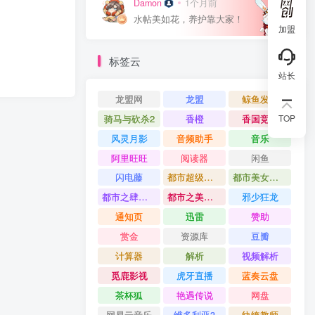
Damon
1个月前
0
水帖美如花，养护靠大家！
加盟
标签云
站长
龙盟网
龙盟
鲸鱼发卡
骑马与砍杀2
香橙
香国竞艳
TOP
风灵月影
音频助手
音乐
阿里旺旺
阅读器
闲鱼
闪电藤
都市超级公子
都市美女如云
都市之肆意人生
都市之美女帝国
邪少狂龙
通知页
迅雷
赞助
赏金
资源库
豆瓣
计算器
解析
视频解析
觅鹿影视
虎牙直播
蓝奏云盘
茶杯狐
艳遇传说
网盘
网易云音乐
维多利亚3
纨绔教师