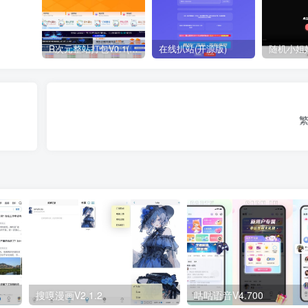
R次元整站打包V0.1(原创)
在线扒站(开源版)
繁
搜嘎漫画V2.1.2
咕咕语音V4.700