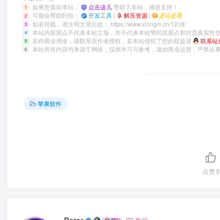
如果您喜欢本站，
点击这儿
赞助下本站，感谢支持！
1
可能会帮助到你：
开发工具
|
解压资源
|
进站必看
2
如若转载，请注明文章出处：
https://www.xlongm.cn/1218/
3
本站内容观点不代表本站立场，并不代表本站赞同其观点和对其真实性
4
若作商业用途，请联系原作者授权，若本站侵犯了您的权益请
联系站
5
本站所有内容均来源于网络，仅供学习与参考，请勿商业运营，严禁从
6
苹果软件
点赞
5