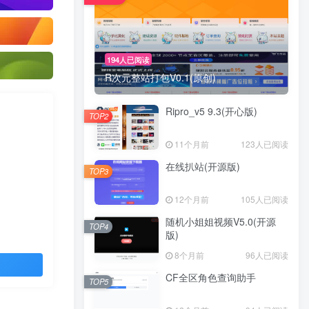
194人已阅读
R次元整站打包V0.1(原创)
Ripro_v5 9.3(开心版)
TOP2
11个月前
123人已阅读
在线扒站(开源版)
TOP3
12个月前
105人已阅读
随机小姐姐视频V5.0(开源
TOP4
版)
8个月前
96人已阅读
CF全区角色查询助手
TOP5