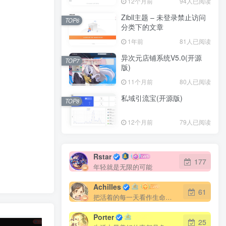
12个月前
94人已阅读
Zibll主题 – 未登录禁止访问
TOP6
分类下的文章
1年前
81人已阅读
异次元店铺系统V5.0(开源
TOP7
版)
11个月前
80人已阅读
私域引流宝(开源版)
TOP8
12个月前
79人已阅读
Rstar
177
年轻就是无限的可能
Achilles
61
把活着的每一天看作生命的最后一天
Porter
25