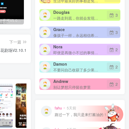
生活中最美好的事都是免费的
Douglas
3
一路走到底，你就会发现那个最佳出口
随机小姐姐视频V5.0(开源版)
CF全区角色查询助手
Zibll主题 – 未登录禁止访问分类下的文章
Grace
3
像孩子一样，永远相信希望，相信梦想
下一篇
Nora
2
花剧场V2.10.1
即便是再微小不过的事情，你也要用心去做。这就是成功的秘密
Damon
2
不要问自己收获了多少果实，而是要问自己今天播种了多少种子
Andrew
2
别让梦想只停留在梦里
fahu
5天前
0
路过一下，我只是来打酱油的！
繁花剧场V2.10.1
豆瓣V7.101.0(Douban)