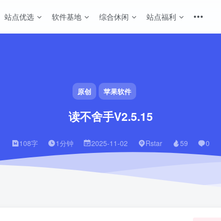
站点优选
软件基地
综合休闲
站点福利
原创
苹果软件
读不舍手V2.5.15
108字
1分钟
2025-11-02
Rstar
59
0