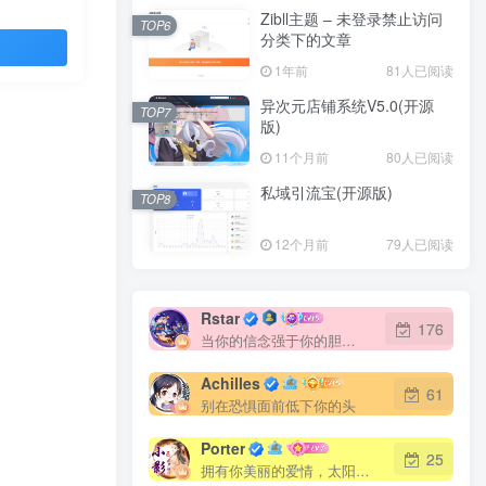
Zibll主题 – 未登录禁止访问
TOP6
分类下的文章
1年前
81人已阅读
异次元店铺系统V5.0(开源
TOP7
版)
11个月前
80人已阅读
私域引流宝(开源版)
TOP8
12个月前
79人已阅读
Rstar
176
当你的信念强于你的胆怯时，你就可以将梦想变为现实了
Achilles
61
别在恐惧面前低下你的头
Porter
25
拥有你美丽的爱情，太阳就永远明媚