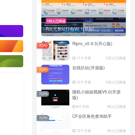
193人已阅读
R次元整站打包V0.1(原创)
Ripro_v5 9.3(开心版)
TOP2
11个月前
123人已阅读
在线扒站(开源版)
TOP3
12个月前
105人已阅读
随机小姐姐视频V5.0(开源
TOP4
版)
8个月前
95人已阅读
CF全区角色查询助手
TOP5
12个月前
93人已阅读