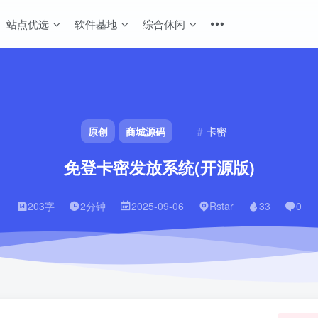
站点优选
软件基地
综合休闲
原创
商城源码
卡密
免登卡密发放系统(开源版)
203字
2分钟
2025-09-06
Rstar
33
0