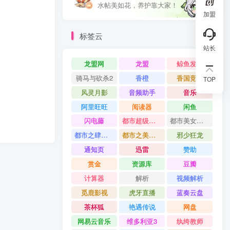
水帖美如花，养护靠大家！
加盟
标签云
站长
龙盟网
龙盟
鲸鱼发卡
骑马与砍杀2
香橙
香国竞艳
TOP
风灵月影
音频助手
音乐
阿里旺旺
阅读器
闲鱼
闪电藤
都市超级公子
都市美女如云
都市之肆意人生
都市之美女帝国
邪少狂龙
通知页
迅雷
赞助
赏金
资源库
豆瓣
计算器
解析
视频解析
觅鹿影视
虎牙直播
蓝奏云盘
茶杯狐
艳遇传说
网盘
网易云音乐
维多利亚3
纨绔教师