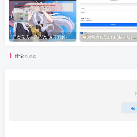
异次元店铺系统V5.0(开源版)
星河留言板V2.1.0(基础版)
评论
抢沙发