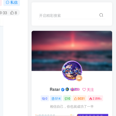
私信
33
8
开启精彩搜索
Rstar
关注
0
514
0
5031
2.8W+
相信自己，你也就成功了一半