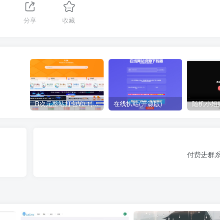
分享
收藏
R次元整站打包V0.1(原创)
在线扒站(开源版)
付费进群系统