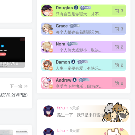
Douglas
3
只有自己足够强大，才不会被别人践踏
Grace
3
每个人都存在着那部分为别人而活的自己
Nora
2
一个人伟大或渺小，取决于他的意志力
Damon
随机小姐姐视频V5.0(开源版)
CF全区角色查询助手
Zibll主题 – 未登录禁止访问分类下的文章
2
人生一定要有爱，有快乐，有梦想
Andrew
2
下一篇
享受当下的快乐，因为这一刻正是你的人生
V6.2(VIP版)
fahu
5天前
0
路过一下，我只是来打酱油的！
fahu
5天前
0