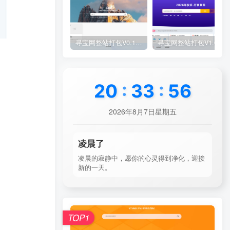
寻宝网整站打包V0.1(原创)
寻宝网整站打包V1.0(原创)
20
:
33
:
57
2026年8月7日星期五
凌晨了
凌晨的寂静中，愿你的心灵得到净化，迎接
新的一天。
TOP1