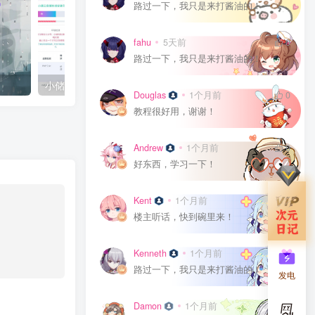
路过一下，我只是来打酱油的！
fahu
5天前
0
路过一下，我只是来打酱油的！
小储云商城V1.782(免授权)
星河留言板V1.6.0(基础版
Douglas
1个月前
0
教程很好用，谢谢！
Andrew
1个月前
0
好东西，学习一下！
Kent
1个月前
0
楼主听话，快到碗里来！
Kenneth
1个月前
0
路过一下，我只是来打酱油的！
发电
Damon
1个月前
0