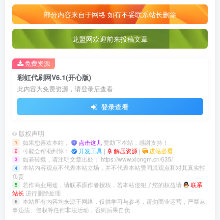
部分内容来自于网络 如有不妥联系站长删除
龙盟网欢迎前来投稿文章
免费资源
彩虹代刷网V6.1(开心版)
此内容为免费资源，请登录后查看
登录查看
©
版权声明
如果您喜欢本站，
点击这儿
赞助下本站，感谢支持！
1
可能会帮助到你：
开发工具
|
解压资源
|
进站必看
2
如若转载，请注明文章出处：
https://www.xlongm.cn/635/
3
本站内容观点不代表本站立场，并不代表本站赞同其观点和对其真实性
4
负责
若作商业用途，请联系原作者授权，若本站侵犯了您的权益请
联系
5
站长
进行删除处理
本站所有内容均来源于网络，仅供学习与参考，请勿商业运营，严禁从
6
事违法、侵权等任何非法活动，否则后果自负