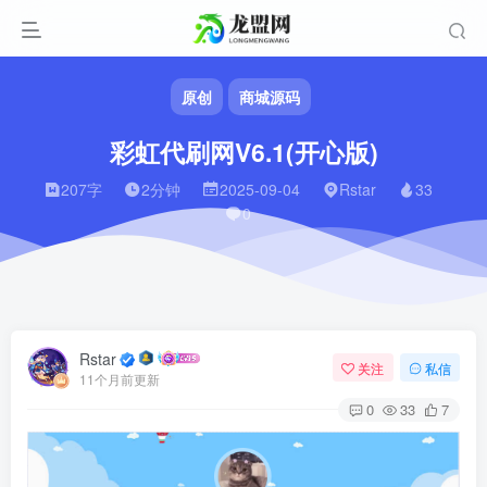
原创
商城源码
彩虹代刷网V6.1(开心版)
207字
2分钟
2025-09-04
Rstar
33
0
Rstar
关注
私信
11个月前更新
0
33
7