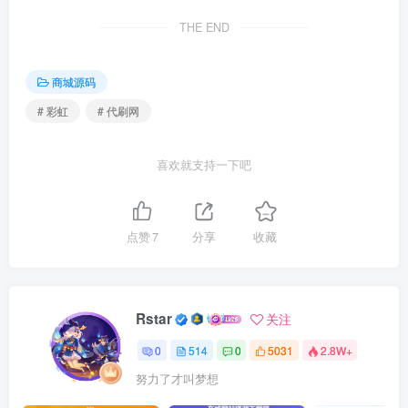
THE END
商城源码
# 彩虹
# 代刷网
喜欢就支持一下吧
点赞
7
分享
收藏
Rstar
关注
0
514
0
5031
2.8W+
努力了才叫梦想