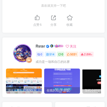
喜欢就支持一下吧
点赞
5
分享
收藏
Rstar
关注
0
514
0
5031
2.8W+
成功是一场和自己的比赛
R次元整站打包V0.1(原创)
在线扒站(开源版)