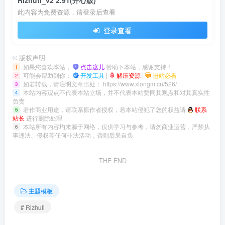
此内容为免费资源，请登录后查看
登录查看
©
版权声明
如果您喜欢本站，
点击这儿
赞助下本站，感谢支持！
1
可能会帮助到你：
开发工具
|
解压资源
|
进站必看
2
如若转载，请注明文章出处：
https://www.xlongm.cn/526/
3
本站内容观点不代表本站立场，并不代表本站赞同其观点和对其真实性
4
负责
若作商业用途，请联系原作者授权，若本站侵犯了您的权益请
联系
5
站长
进行删除处理
本站所有内容均来源于网络，仅供学习与参考，请勿商业运营，严禁从
6
事违法、侵权等任何非法活动，否则后果自负
THE END
主题模板
# Rizhuti