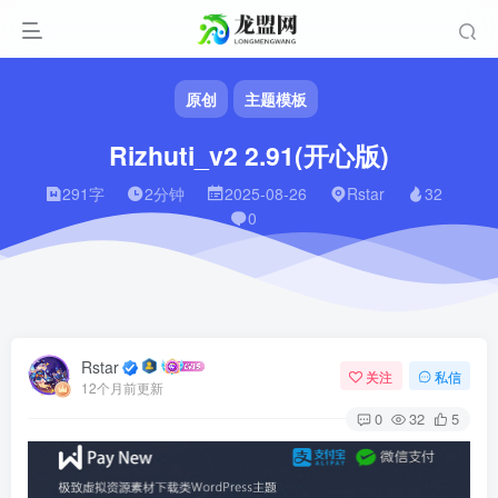
原创
主题模板
Rizhuti_v2 2.91(开心版)
291字
2分钟
2025-08-26
Rstar
32
0
Rstar
关注
私信
12个月前更新
0
32
5