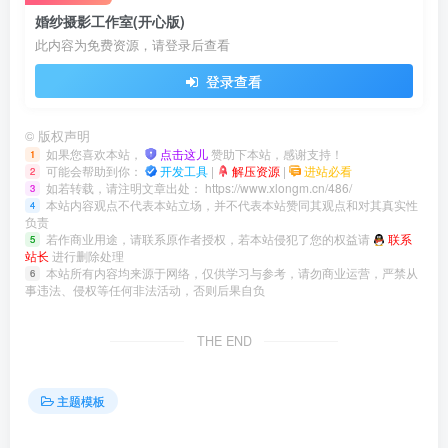
婚纱摄影工作室(开心版)
此内容为免费资源，请登录后查看
登录查看
©
版权声明
如果您喜欢本站，
点击这儿
赞助下本站，感谢支持！
1
可能会帮助到你：
开发工具
|
解压资源
|
进站必看
2
如若转载，请注明文章出处：
https://www.xlongm.cn/486/
3
本站内容观点不代表本站立场，并不代表本站赞同其观点和对其真实性
4
负责
若作商业用途，请联系原作者授权，若本站侵犯了您的权益请
联系
5
站长
进行删除处理
本站所有内容均来源于网络，仅供学习与参考，请勿商业运营，严禁从
6
事违法、侵权等任何非法活动，否则后果自负
THE END
主题模板