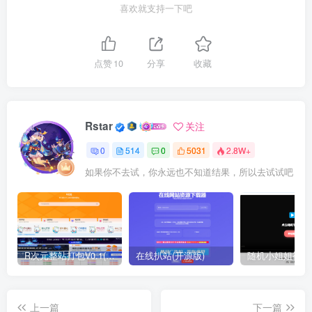
喜欢就支持一下吧
点赞
10
分享
收藏
Rstar
关注
0
514
0
5031
2.8W+
如果你不去试，你永远也不知道结果，所以去试试吧
R次元整站打包V0.1(原创)
在线扒站(开源版)
上一篇
下一篇