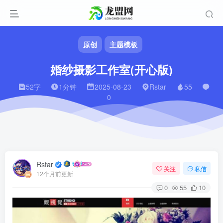
原创
主题模板
婚纱摄影工作室(开心版)
52字
1分钟
2025-08-23
Rstar
55
0
Rstar
关注
私信
12个月前更新
0
55
10