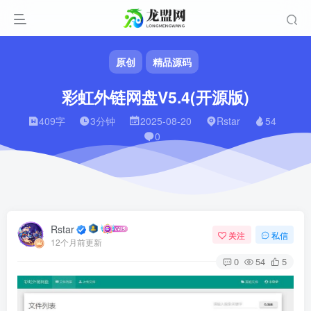
原创
精品源码
彩虹外链网盘V5.4(开源版)
409字
3分钟
2025-08-20
Rstar
54
0
Rstar
关注
私信
12个月前更新
0
54
5