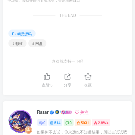
THE END
精品源码
# 彩虹
# 网盘
喜欢就支持一下吧
点赞
5
分享
收藏
Rstar
关注
0
514
0
5031
2.8W+
如果你不去试，你永远也不知道结果，所以去试试吧