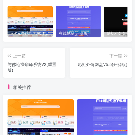
R次元整站打包V0.1(原创)
在线扒站(开源版)
上一篇
下一篇
与佛论禅翻译系统V2(重置
彩虹外链网盘V5.5(开源版)
版)
相关推荐