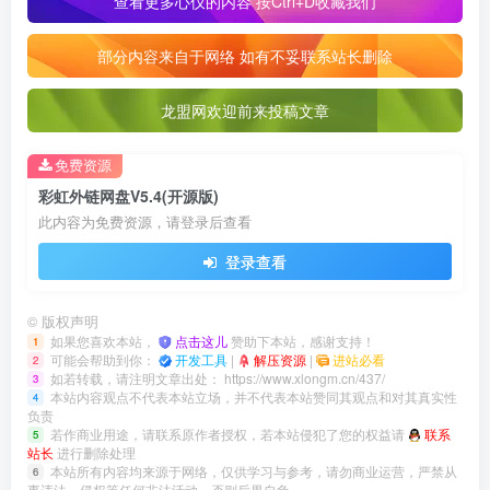
查看更多心仪的内容 按Ctrl+D收藏我们
部分内容来自于网络 如有不妥联系站长删除
龙盟网欢迎前来投稿文章
免费资源
彩虹外链网盘V5.4(开源版)
此内容为免费资源，请登录后查看
登录查看
©
版权声明
如果您喜欢本站，
点击这儿
赞助下本站，感谢支持！
1
可能会帮助到你：
开发工具
|
解压资源
|
进站必看
2
如若转载，请注明文章出处：
https://www.xlongm.cn/437/
3
本站内容观点不代表本站立场，并不代表本站赞同其观点和对其真实性
4
负责
若作商业用途，请联系原作者授权，若本站侵犯了您的权益请
联系
5
站长
进行删除处理
本站所有内容均来源于网络，仅供学习与参考，请勿商业运营，严禁从
6
事违法、侵权等任何非法活动，否则后果自负