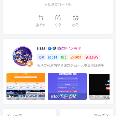
喜欢就支持一下吧
点赞
8
分享
收藏
Rstar
关注
0
514
0
5031
2.8W+
看见你可爱的笑容绝对是我一天中最美好的事
R次元整站打包V0.1(原创)
在线扒站(开源版)
上一篇
下一篇