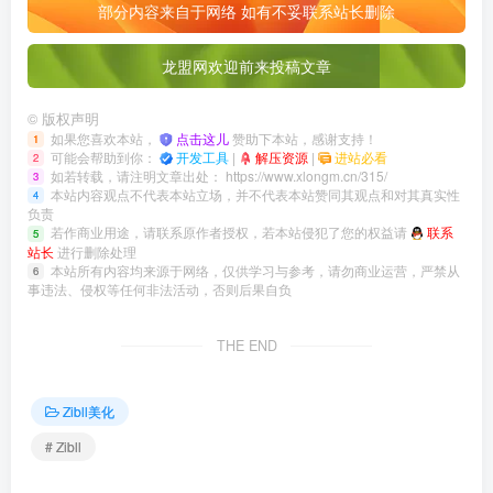
部分内容来自于网络 如有不妥联系站长删除
龙盟网欢迎前来投稿文章
©
版权声明
如果您喜欢本站，
点击这儿
赞助下本站，感谢支持！
1
可能会帮助到你：
开发工具
|
解压资源
|
进站必看
2
如若转载，请注明文章出处：
https://www.xlongm.cn/315/
3
本站内容观点不代表本站立场，并不代表本站赞同其观点和对其真实性
4
负责
若作商业用途，请联系原作者授权，若本站侵犯了您的权益请
联系
5
站长
进行删除处理
本站所有内容均来源于网络，仅供学习与参考，请勿商业运营，严禁从
6
事违法、侵权等任何非法活动，否则后果自负
THE END
Zibll美化
# Zibll