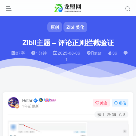
原创
Zibll美化
Zibll主题 – 评论正则拦截验证
87字
1分钟
2025-08-06
Rstar
36
1
Rstar
关注
私信
1年前更新
1
36
8