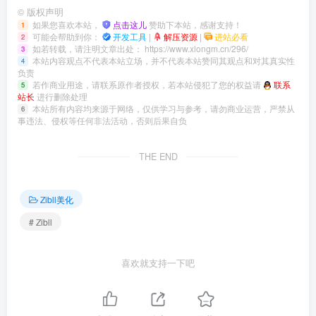
©
版权声明
如果您喜欢本站，
点击这儿
赞助下本站，感谢支持！
1
可能会帮助到你：
开发工具
|
解压资源
|
进站必看
2
如若转载，请注明文章出处：
https://www.xlongm.cn/296/
3
本站内容观点不代表本站立场，并不代表本站赞同其观点和对其真实性
4
负责
若作商业用途，请联系原作者授权，若本站侵犯了您的权益请
联系
5
站长
进行删除处理
本站所有内容均来源于网络，仅供学习与参考，请勿商业运营，严禁从
6
事违法、侵权等任何非法活动，否则后果自负
THE END
Zibll美化
# Zibll
喜欢就支持一下吧