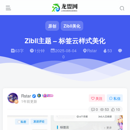
原创
Zibll美化
Zibll主题 – 标签云样式美化
63字
1分钟
2025-08-04
Rstar
53
0
Rstar
关注
私信
1年前更新
0
53
10