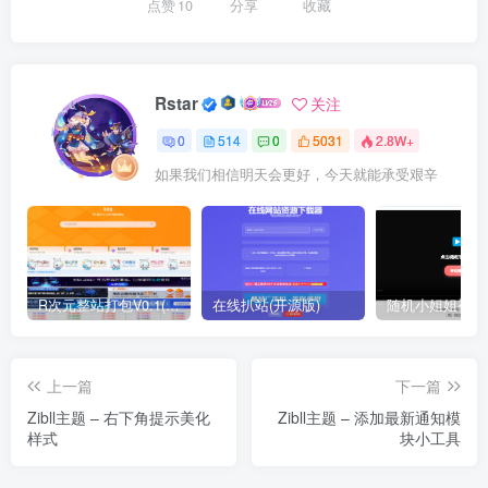
点赞
10
分享
收藏
Rstar
关注
0
514
0
5031
2.8W+
如果我们相信明天会更好，今天就能承受艰辛
R次元整站打包V0.1(原创)
在线扒站(开源版)
上一篇
下一篇
Zibll主题 – 右下角提示美化
Zibll主题 – 添加最新通知模
样式
块小工具