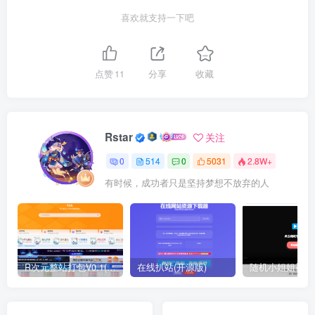
喜欢就支持一下吧
点赞
11
分享
收藏
Rstar
关注
0
514
0
5031
2.8W+
有时候，成功者只是坚持梦想不放弃的人
R次元整站打包V0.1(原创)
在线扒站(开源版)