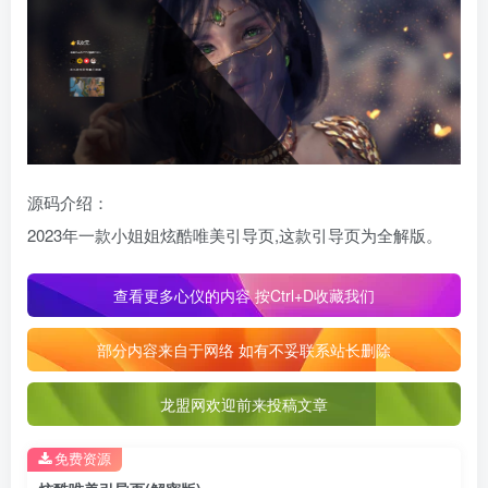
源码介绍：
2023年一款小姐姐炫酷唯美引导页,这款引导页为全解版。
查看更多心仪的内容 按Ctrl+D收藏我们
部分内容来自于网络 如有不妥联系站长删除
龙盟网欢迎前来投稿文章
免费资源