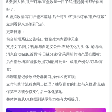
5.数据大屏:用户/订单/盲盒数量一目了然,连趋势图都给你画
好了。
6.虚拟数据:零用户也不尴尬,后台可生成”演示订单/用户/红娘”
立刻看起来热闹到飞起。
更新日志：
前台新增系统公告接口/群聊改为内置聊天室,
支持文字/图片/视频与自定义公告.布局优化为头-体-尾结构,
消息自动贴底,首页”今日缘分速报”采用新的动态爱心图标;
后台部分增加”虚拟数据”功能,可批量生成用户/分站/订单/盲
盒;
群聊消息记录改成分群窗口,操作区更直观;
支付与统计流程也同步处理了抽取盲盒的扣款与入群逻辑,确
保第三方或余额支付后一体化落地;
整体体验从UI,数据到演示能力都有大幅提升。