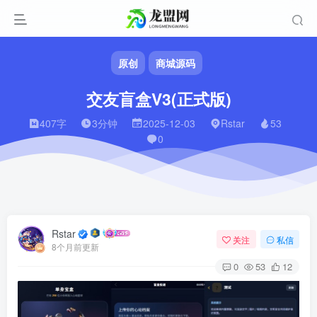
原创
商城源码
交友盲盒V3(正式版)
407字
3分钟
2025-12-03
Rstar
53
0
Rstar
关注
私信
8个月前更新
0
53
12