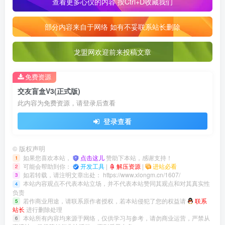
查看更多心仪的内容 按Ctrl+D收藏我们
部分内容来自于网络 如有不妥联系站长删除
龙盟网欢迎前来投稿文章
免费资源
交友盲盒V3(正式版)
此内容为免费资源，请登录后查看
登录查看
©
版权声明
如果您喜欢本站，
点击这儿
赞助下本站，感谢支持！
1
可能会帮助到你：
开发工具
|
解压资源
|
进站必看
2
如若转载，请注明文章出处：
https://www.xlongm.cn/1607/
3
本站内容观点不代表本站立场，并不代表本站赞同其观点和对其真实性
4
负责
若作商业用途，请联系原作者授权，若本站侵犯了您的权益请
联系
5
站长
进行删除处理
本站所有内容均来源于网络，仅供学习与参考，请勿商业运营，严禁从
6