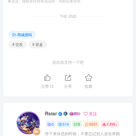
事违法、侵权等任何非法活动，否则后果自负
THE END
商城源码
# 交友
# 盲盒
喜欢就支持一下吧
点赞
12
分享
收藏
Rstar
关注
0
514
0
5031
2.8W+
停下来休息的时候，不要忘记别人还在奔跑