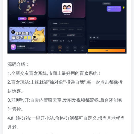
源码介绍：
1.全新交友盲盒系统,市面上最好用的盲盒系统！
2.盲盒玩法:上线就能”抽对象””投递自我”,每一次点击都像拆
封惊喜。
3.群聊秒开:自带内置聊天室,发图发视频都流畅,后台还能实
时管控。
4.红娘/分站:一键开小站,价格/分润都可自定义,想当月老就当
月老。