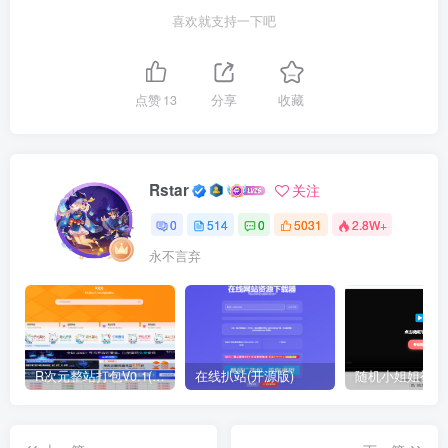
喜欢就支持一下吧
点赞
13
分享
收藏
Rstar
关注
0
514
0
5031
2.8W+
永不言弃
R次元整站打包V0.1(原创)
在线扒站(开源版)