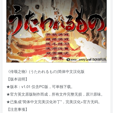
《传颂之物》(うたわれるもの)简体中文汉化版
【版本说明】
★版本：v1.01 仅含PC版，可单独下载。
★官方英文原版制作而成，所有文件完整无损，原汁原味。
★已集成“简体中文完美汉化补丁”，完美汉化+官方无码。
【注意事项】