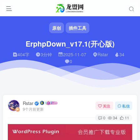
原创
插件工具
ErphpDown_v17.1(开心版)
404字
3分钟
2025-11-07
Rstar
34
0
Rstar
关注
私信
9个月前更新
0
34
11