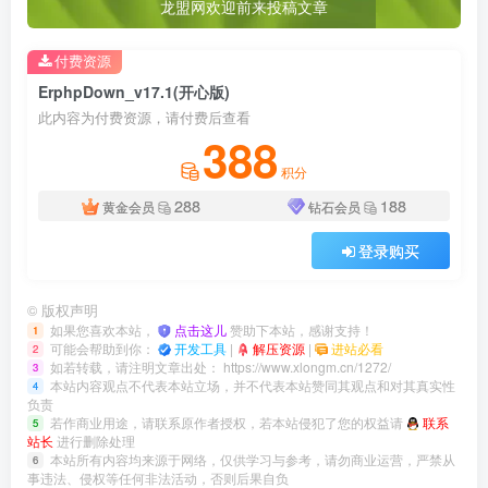
龙盟网欢迎前来投稿文章
付费资源
ErphpDown_v17.1(开心版)
此内容为付费资源，请付费后查看
388
积分
288
188
黄金会员
钻石会员
登录购买
©
版权声明
如果您喜欢本站，
点击这儿
赞助下本站，感谢支持！
1
可能会帮助到你：
开发工具
|
解压资源
|
进站必看
2
如若转载，请注明文章出处：
https://www.xlongm.cn/1272/
3
本站内容观点不代表本站立场，并不代表本站赞同其观点和对其真实性
4
负责
若作商业用途，请联系原作者授权，若本站侵犯了您的权益请
联系
5
站长
进行删除处理
本站所有内容均来源于网络，仅供学习与参考，请勿商业运营，严禁从
6
事违法、侵权等任何非法活动，否则后果自负