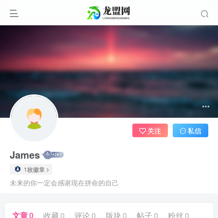
关注
私信
James
1枚徽章
未来的你一定会感谢现在拼命的自己
文章
0
收藏
0
评论
0
版块
0
帖子
0
粉丝
0