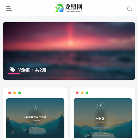
V免签
共2篇