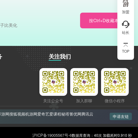
加盟
按Ctrl+D收藏本站
于子比美化
站长
TOP
务
关注我们
关注公众号
加入群聊
微信小程序
掌游网
搜狐视频
机游网
爱奇艺
爱课程
秘塔
箐优网
腾讯云
申请友链
沪ICP备19005567号-6
数据库查询：40次 加载耗时0.910 秒