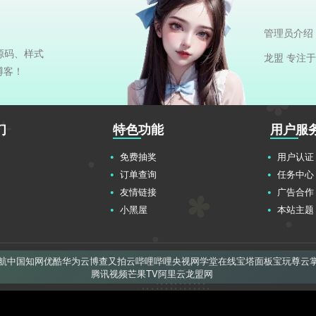
管理员介绍
源码、样式
龙盟 专注
博客！
们
特色功能
用户服
免费抽奖
用户认证
订单查询
任务中心
友情链接
广告合作
小黑屋
本站主题
航
中国知网
优酷
华为云
博查
又拍云
哔哩哔哩
央视网
学堂在线
宝塔面板
宝玩
尊云
腾讯视频
芒果TV
阿里云
龙盟网