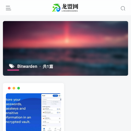
Bitwarden
共1篇