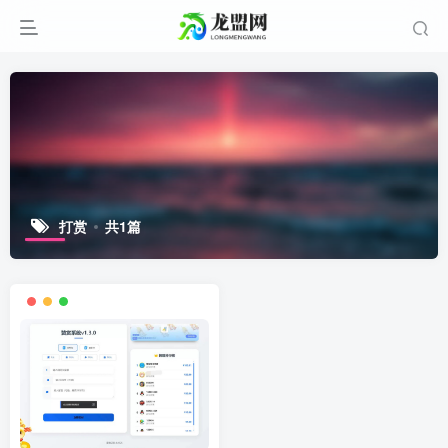
打赏
共1篇