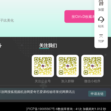
加盟
按Ctrl+D收藏本站
于子比美化
站长
TOP
务
关注我们
关注公众号
加入群聊
微信小程序
掌游网
搜狐视频
机游网
爱奇艺
爱课程
秘塔
箐优网
腾讯云
申请友链
沪ICP备19005567号-6
数据库查询：41次 加载耗时1.012 秒