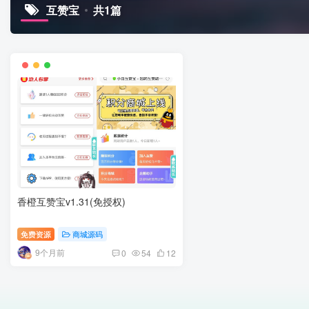
互赞宝
共1篇
香橙互赞宝v1.31(免授权)
免费资源
商城源码
9个月前
0
54
12