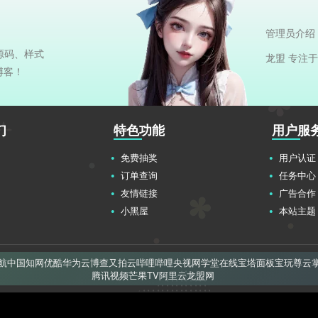
管理员介绍
源码、样式
龙盟 专注
博客！
们
特色功能
用户服
免费抽奖
用户认证
订单查询
任务中心
友情链接
广告合作
小黑屋
本站主题
航
中国知网
优酷
华为云
博查
又拍云
哔哩哔哩
央视网
学堂在线
宝塔面板
宝玩
尊云
腾讯视频
芒果TV
阿里云
龙盟网