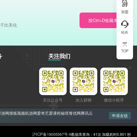
加盟
按Ctrl+D收藏本站
于子比美化
站长
TOP
务
关注我们
关注公众号
加入群聊
微信小程序
掌游网
搜狐视频
机游网
爱奇艺
爱课程
秘塔
箐优网
腾讯云
申请友链
沪ICP备19005567号-6
数据库查询：41次 加载耗时0.901 秒