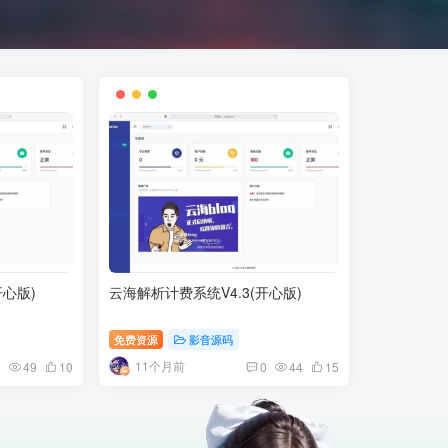
开心版)
云海解析计费系统V4.3(开心版)
免费资源
影音源码
11个月前
0
49
10
0
44
15