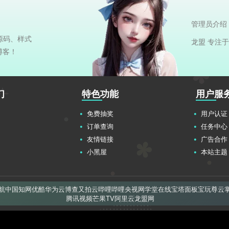
管理员介绍
源码、样式
龙盟 专注
博客！
们
特色功能
用户服
免费抽奖
用户认证
订单查询
任务中心
友情链接
广告合作
小黑屋
本站主题
航
中国知网
优酷
华为云
博查
又拍云
哔哩哔哩
央视网
学堂在线
宝塔面板
宝玩
尊云
腾讯视频
芒果TV
阿里云
龙盟网