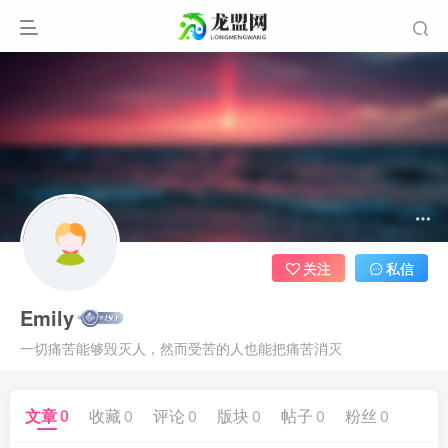
关注
私信
Emily
一切痛苦能够毁灭人，然而受苦的人也能把痛苦消灭
文章
0
收藏
0
评论
0
版块
0
帖子
0
粉丝
0